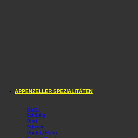
Reh
APPENZELLER SPEZIALITÄTEN
Pantli
Schüblig
Rind
Schwein
Poulet / Huhn