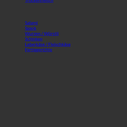
Trockenfleisch
Salami
Speck
Wurzen / Würstli
Schinken
Leberkäse / Fleischkäse
Fertiggerichte