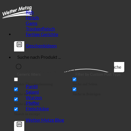
Reh
Hirsch
Gams
Trockenfleisch
Fertige Gerichte
Geschenkideen
Suche
Wild Spezialitäten!
Generic filters
Filter by Custom Post Type
Exakte Übereinstimmung
Suche auf Seiten
Pantli
Salami
Suche im Titel
Suche in Beiträgen
Wurzen
Pfeffer
Suche im Inhalt
Fleischkäse
Search in excerpt
Wetter Metzg Blog