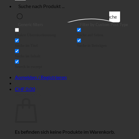
Suche
Generic filters
Filter by Custom Post Type
Exakte Übereinstimmung
Suche auf Seiten
Suche im Titel
Suche in Beiträgen
Suche im Inhalt
Search in excerpt
Anmelden / Registrieren
CHF
0.00
Warenkorb
Es befinden sich keine Produkte im Warenkorb.