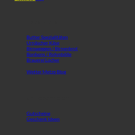
Extra Vielfalt ...
Butter Spezialitäten
Urnäscher Käse
Birnweggen / Birnenbrot
Bonbons / Rohmbölle
Brauerei Locher
Wetter Metzg Blog
an Besonderem!
Gutscheine
Geschenk Ideen