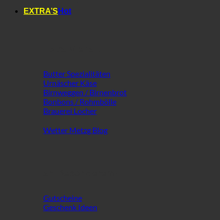
EXTRA’S
Extra Vielfalt ...
Butter Spezialitäten
Urnäscher Käse
Birnweggen / Birnenbrot
Bonbons / Rohmbölle
Brauerei Locher
Wetter Metzg Blog
an Besonderem!
Gutscheine
Geschenk Ideen