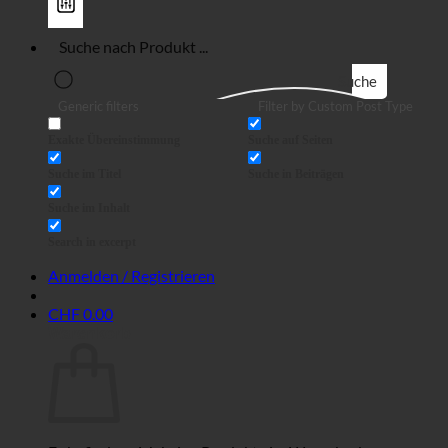
Suche
Generic filters
Filter by Custom Post Type
Exakte Übereinstimmung
Suche auf Seiten
Suche im Titel
Suche in Beiträgen
Suche im Inhalt
Search in excerpt
Anmelden / Registrieren
CHF
0.00
Warenkorb