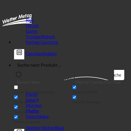
Vielfalt an ...
Reh
Hirsch
Gams
Trockenfleisch
Fertige Gerichte
Geschenkideen
Suche
Wild Spezialitäten!
Generic filters
Filter by Custom Post Type
Exakte Übereinstimmung
Suche auf Seiten
Pantli
Salami
Suche im Titel
Suche in Beiträgen
Wurzen
Pfeffer
Suche im Inhalt
Fleischkäse
Search in excerpt
Wetter Metzg Blog