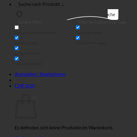
Suche
Generic filters
Filter by Custom Post Type
Exakte Übereinstimmung
Suche auf Seiten
Suche im Titel
Suche in Beiträgen
Suche im Inhalt
Search in excerpt
Anmelden / Registrieren
CHF
0.00
Warenkorb
Es befinden sich keine Produkte im Warenkorb.