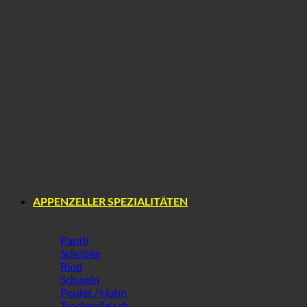
Reh
APPENZELLER SPEZIALITÄTEN
Pantli
Schüblig
Rind
Schwein
Poulet / Huhn
Trockenfleisch