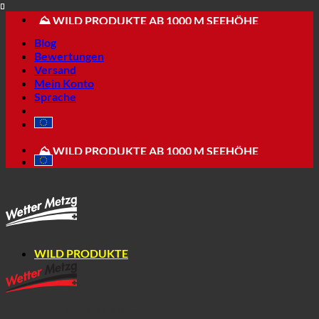
🔆 APPENZELLER SPEZIALITÄTEN
Skip
⛰ WILD PRODUKTE AB 1000 M SEEHÖHE
to
💳 EINFACH + MODERN BESTELLEN
Blog
content
Bewertungen
Versand
Mein Konto
Sprache
📦 VERSAND AB NUR 5.90
🔆 APPENZELLER SPEZIALITÄTEN
⛰ WILD PRODUKTE AB 1000 M SEEHÖHE
💳 EINFACH + MODERN BESTELLEN
WILD PRODUKTE
Vielfalt an ...