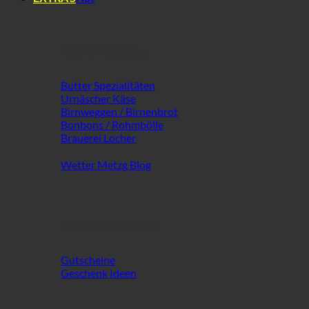
Extra Vielfalt ...
Butter Spezialitäten
Urnäscher Käse
Birnweggen / Birnenbrot
Bonbons / Rohmbölle
Brauerei Locher
Wetter Metzg Blog
an Besonderem!
Gutscheine
Geschenk Ideen