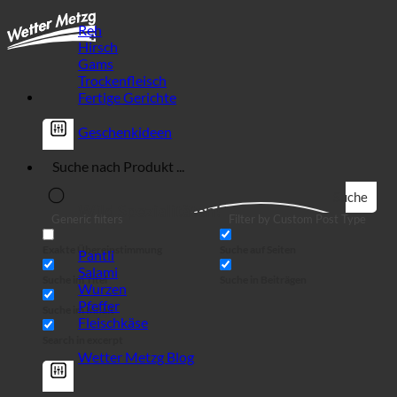
Reh
Hirsch
Gams
Trockenfleisch
Fertige Gerichte
Geschenkideen
Suche
Wild Spezialitäten!
Generic filters
Filter by Custom Post Type
Exakte Übereinstimmung
Suche auf Seiten
Pantli
Salami
Suche im Titel
Suche in Beiträgen
Wurzen
Pfeffer
Suche im Inhalt
Fleischkäse
Search in excerpt
Wetter Metzg Blog