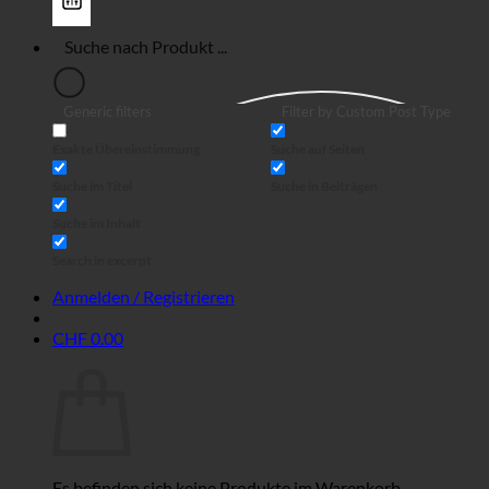
Generic filters
Filter by Custom Post Type
Exakte Übereinstimmung
Suche auf Seiten
Suche im Titel
Suche in Beiträgen
Suche im Inhalt
Search in excerpt
Anmelden / Registrieren
CHF
0.00
Warenkorb
Es befinden sich keine Produkte im Warenkorb.