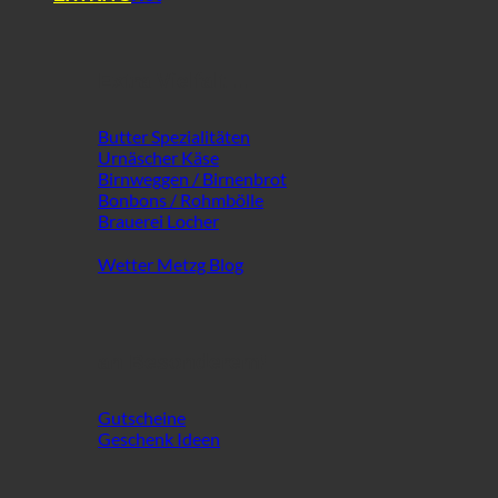
Extra Vielfalt ...
Butter Spezialitäten
Urnäscher Käse
Birnweggen / Birnenbrot
Bonbons / Rohmbölle
Brauerei Locher
Wetter Metzg Blog
an Besonderem!
Gutscheine
Geschenk Ideen