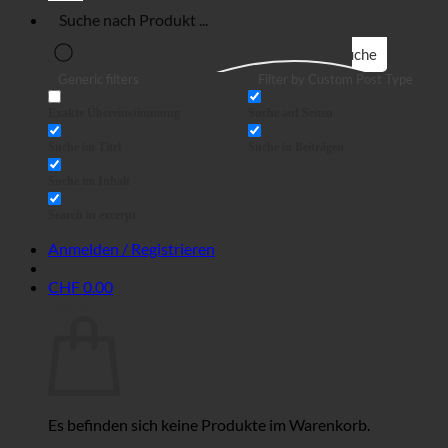
Suche
Generic filters
Filter by Custom Post Type
Exakte Übereinstimmung
Suche auf Seiten
Suche im Titel
Suche in Beiträgen
Suche im Inhalt
Search in excerpt
Anmelden / Registrieren
CHF
0.00
Warenkorb
Es befinden sich keine Produkte im Warenkorb.