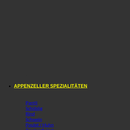
Reh
APPENZELLER SPEZIALITÄTEN
Pantli
Schüblig
Rind
Schwein
Poulet / Huhn