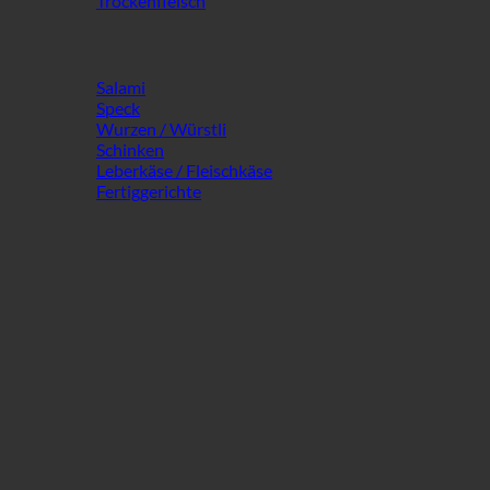
Trockenfleisch
Salami
Speck
Wurzen / Würstli
Schinken
Leberkäse / Fleischkäse
Fertiggerichte