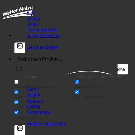
Reh
Hirsch
Gams
Trockenfleisch
Fertige Gerichte
Geschenkideen
Suche
Wild Spezialitäten!
Generic filters
Filter by Custom Post Type
Exakte Übereinstimmung
Suche auf Seiten
Pantli
Salami
Suche im Titel
Suche in Beiträgen
Wurzen
Pfeffer
Suche im Inhalt
Fleischkäse
Search in excerpt
Wetter Metzg Blog