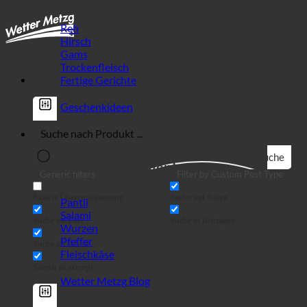
Reh
Hirsch
Gams
Trockenfleisch
Fertige Gerichte
Geschenkideen
Suche
Wild Spezialitäten!
Generic filters
Filter by Custom Post Type
Exakte Übereinstimmung
Suche auf Seiten
Pantli
Salami
Suche im Titel
Suche in Beiträgen
Wurzen
Pfeffer
Suche im Inhalt
Fleischkäse
Search in excerpt
Wetter Metzg Blog