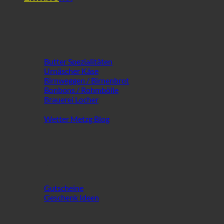
Extra Vielfalt ...
Butter Spezialitäten
Urnäscher Käse
Birnweggen / Birnenbrot
Bonbons / Rohmbölle
Brauerei Locher
Wetter Metzg Blog
an Besonderem!
Gutscheine
Geschenk Ideen