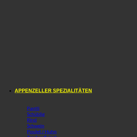
Reh
APPENZELLER SPEZIALITÄTEN
Pantli
Schüblig
Rind
Schwein
Poulet / Huhn