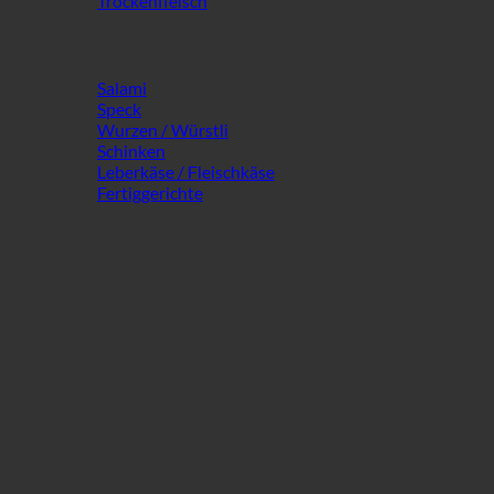
Trockenfleisch
Salami
Speck
Wurzen / Würstli
Schinken
Leberkäse / Fleischkäse
Fertiggerichte