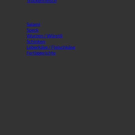
Trockenfleisch
Salami
Speck
Wurzen / Würstli
Schinken
Leberkäse / Fleischkäse
Fertiggerichte