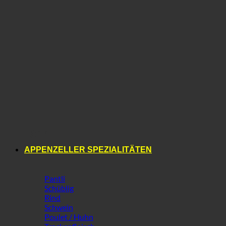
Reh
APPENZELLER SPEZIALITÄTEN
Pantli
Schüblig
Rind
Schwein
Poulet / Huhn