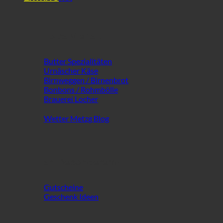
Extra Vielfalt ...
Butter Spezialitäten
Urnäscher Käse
Birnweggen / Birnenbrot
Bonbons / Rohmbölle
Brauerei Locher
Wetter Metzg Blog
an Besonderem!
Gutscheine
Geschenk Ideen