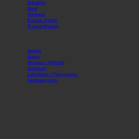
Schüblig
Rind
Schwein
Poulet / Huhn
Trockenfleisch
Salami
Speck
Wurzen / Würstli
Schinken
Leberkäse / Fleischkäse
Fertiggerichte