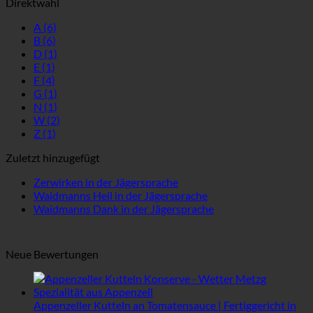
Direktwahl
A
(6)
B
(6)
D
(1)
E
(1)
F
(4)
G
(1)
N
(1)
W
(2)
Z
(1)
Zuletzt hinzugefügt
Zerwirken in der Jägersprache
Waidmanns Heil in der Jägersprache
Waidmanns Dank in der Jägersprache
Neue Bewertungen
Appenzeller Kutteln an Tomatensauce | Fertiggericht in