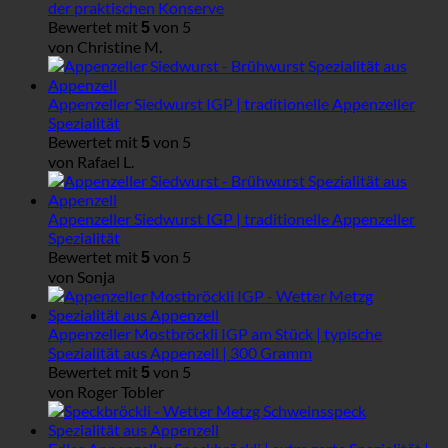
der praktischen Konserve
Bewertet mit
von 5
5
von Christine M.
Appenzeller Siedwurst IGP | traditionelle Appenzeller
Spezialität
Bewertet mit
von 5
5
von Rafael L.
Appenzeller Siedwurst IGP | traditionelle Appenzeller
Spezialität
Bewertet mit
von 5
5
von Sonja
Appenzeller Mostbröckli IGP am Stück | typische
Spezialität aus Appenzell | 300 Gramm
Bewertet mit
von 5
5
von Roger Tobler