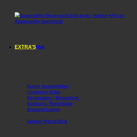
Schüblig
EXTRA’S
Extra Vielfalt ...
Butter Spezialitäten
Urnäscher Käse
Birnweggen / Birnenbrot
Bonbons / Rohmbölle
Brauerei Locher
Wetter Metzg Blog