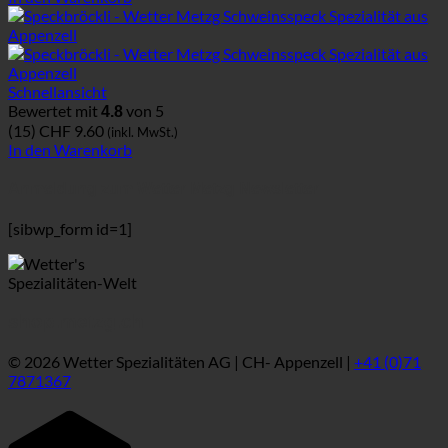
Schnellansicht
Bewertet mit
von 5
4.8
(15)
CHF
9.60
(inkl. MwSt.)
In den Warenkorb
Anmeldung zum Wetter Metzg Newsletter
[sibwp_form id=1]
shop.metzg.ch
© 2026 Wetter Spezialitäten AG | CH- Appenzell |
+41 (0)71
7871367