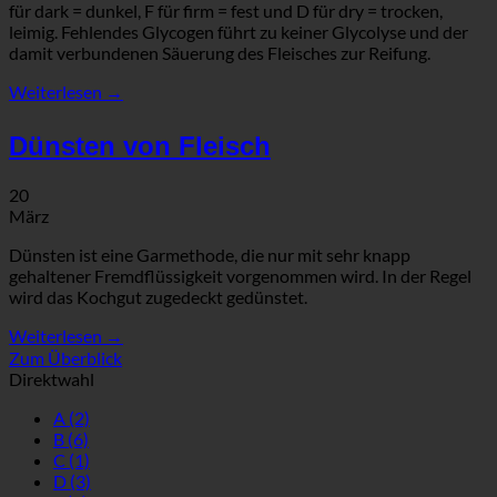
für dark = dunkel, F für firm = fest und D für dry = trocken,
leimig. Fehlendes Glycogen führt zu keiner Glycolyse und der
damit verbundenen Säuerung des Fleisches zur Reifung.
Weiterlesen
→
Dünsten von Fleisch
20
März
Dünsten ist eine Garmethode, die nur mit sehr knapp
gehaltener Fremdflüssigkeit vorgenommen wird. In der Regel
wird das Kochgut zugedeckt gedünstet.
Weiterlesen
→
Zum Überblick
Direktwahl
A
(2)
B
(6)
C
(1)
D
(3)