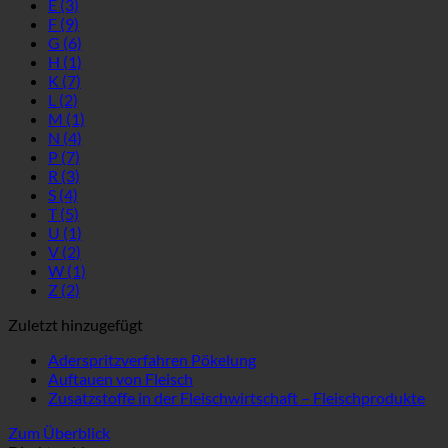
E
(3)
F
(9)
G
(6)
H
(1)
K
(7)
L
(2)
M
(1)
N
(4)
P
(7)
R
(3)
S
(4)
T
(5)
U
(1)
V
(2)
W
(1)
Z
(2)
Zuletzt hinzugefügt
Aderspritzverfahren Pökelung
Auftauen von Fleisch
Zusatzstoffe in der Fleischwirtschaft – Fleischprodukte
Zum Überblick