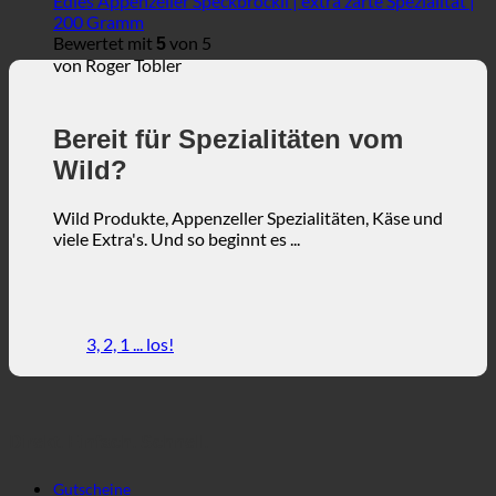
Edles Appenzeller Speckbröckli | extra zarte Spezialität |
200 Gramm
Bewertet mit
von 5
5
von Roger Tobler
Bereit für Spezialitäten vom
Wild?
Wild Produkte, Appenzeller Spezialitäten, Käse und
viele Extra's. Und so beginnt es ...
3, 2, 1 ... los!
Direkt. Einfach. Schnell.
Gutscheine