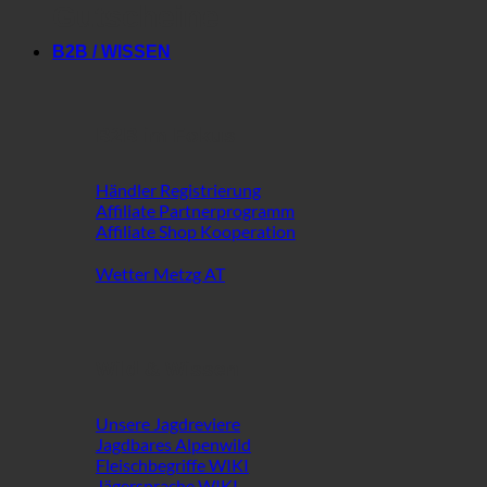
Gutscheine
B2B / WISSEN
B2B im Fokus
Händler Registrierung
Affiliate Partnerprogramm
Affiliate Shop Kooperation
Wetter Metzg AT
Wild & Wissen
Unsere Jagdreviere
Jagdbares Alpenwild
Fleischbegriffe WIKI
Jägersprache WIKI