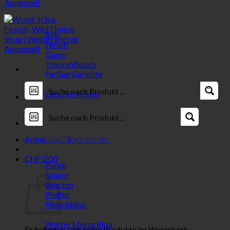
Vielfalt an ...
Reh
Hirsch
Gams
Trockenfleisch
Fertige Gerichte
Geschenkideen
Anmelden / Registrieren
Wild Spezialitäten!
CHF
0.00
Pantli
Warenkorb
Salami
Wurzen
Pfeffer
Fleischkäse
Wetter Metzg Blog
Es befinden sich keine Produkte im Warenkorb.