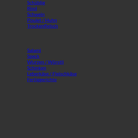
Schüblig
Rind
Schwein
Poulet / Huhn
Trockenfleisch
Salami
Speck
Wurzen / Würstli
Schinken
Leberkäse / Fleischkäse
Fertiggerichte