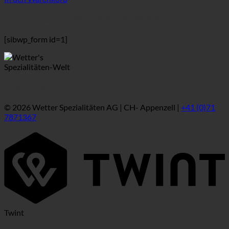
Anmeldung zum Wetter Metzg Newsletter
[sibwp_form id=1]
shop.metzg.ch
© 2026 Wetter Spezialitäten AG | CH- Appenzell |
+41 (0)71
7871367
Twint