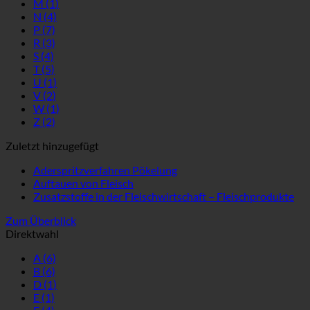
M
(1)
N
(4)
P
(7)
R
(3)
S
(4)
T
(5)
U
(1)
V
(2)
W
(1)
Z
(2)
Zuletzt hinzugefügt
Aderspritzverfahren Pökelung
Auftauen von Fleisch
Zusatzstoffe in der Fleischwirtschaft – Fleischprodukte
Zum Überblick
Direktwahl
A
(6)
B
(6)
D
(1)
E
(1)