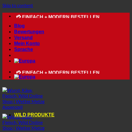
🔆 APPENZELLER SPEZIALITÄTEN
Skip to content
⛰ WILD PRODUKTE AB 1000 M SEEHÖHE
💳 EINFACH + MODERN BESTELLEN
Blog
Bewertungen
Versand
Mein Konto
Sprache
📦 VERSAND AB NUR 5.90
🔆 APPENZELLER SPEZIALITÄTEN
⛰ WILD PRODUKTE AB 1000 M SEEHÖHE
💳 EINFACH + MODERN BESTELLEN
WILD PRODUKTE