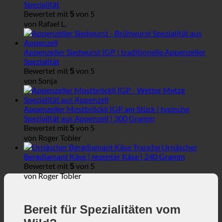
Spezialität
Bewertet mit
von 5
5
von Rafael L.
Appenzeller Siedwurst IGP | traditionelle Appenzeller
Spezialität
Bewertet mit
von 5
5
von Sonja
Appenzeller Mostbröckli IGP am Stück | typische
Spezialität aus Appenzell | 300 Gramm
Bewertet mit
von 5
5
von Roger Tobler
Urnäscher
Bergdiamant Käse | rezenter Käse | 240 Gramm
Bewertet mit
von 5
5
von Roger Tobler
Bereit für Spezialitäten vom