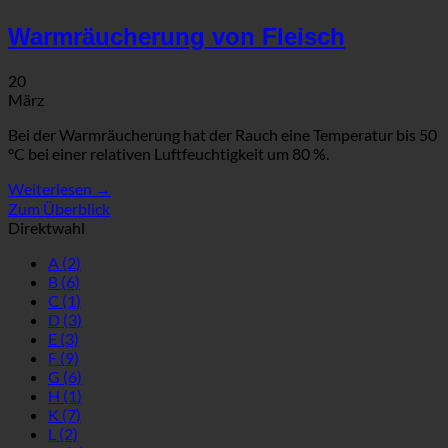
Warmräucherung von Fleisch
20
März
Bei der Warmräucherung hat der Rauch eine Temperatur bis 50
°C bei einer relativen Luftfeuchtigkeit um 80 %.
Weiterlesen
→
Zum Überblick
Direktwahl
A
(2)
B
(6)
C
(1)
D
(3)
E
(3)
F
(9)
G
(6)
H
(1)
K
(7)
L
(2)