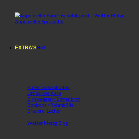
Schüblig
EXTRA’S
Extra Vielfalt ...
Butter Spezialitäten
Urnäscher Käse
Birnweggen / Birnenbrot
Bonbons / Rohmbölle
Brauerei Locher
Wetter Metzg Blog