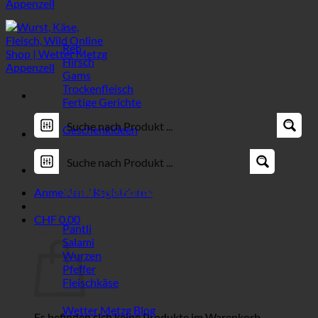
Vielfalt an ...
Reh
Hirsch
Gams
Trockenfleisch
Fertige Gerichte
Geschenkideen
Anmelden / Registrieren
Wild Spezialitäten!
CHF
0.00
Pantli
Warenkorb
Salami
Wurzen
Pfeffer
Fleischkäse
Wetter Metzg Blog
Es befinden sich keine Produkte im Warenkorb.