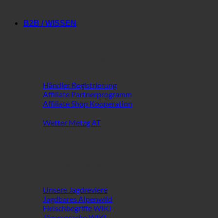
Gutscheine
B2B / WISSEN
B2B im Fokus
Händler Registrierung
Affiliate Partnerprogramm
Affiliate Shop Kooperation
Wetter Metzg AT
Wild & Wissen
Unsere Jagdreviere
Jagdbares Alpenwild
Fleischbegriffe WIKI
Jägersprache WIKI