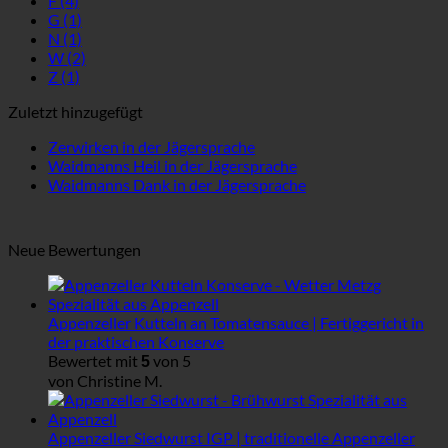
F
(4)
G
(1)
N
(1)
W
(2)
Z
(1)
Zuletzt hinzugefügt
Zerwirken in der Jägersprache
Waidmanns Heil in der Jägersprache
Waidmanns Dank in der Jägersprache
Neue Bewertungen
Appenzeller Kutteln an Tomatensauce | Fertiggericht in
der praktischen Konserve
Bewertet mit
von 5
5
von Christine M.
Appenzeller Siedwurst IGP | traditionelle Appenzeller