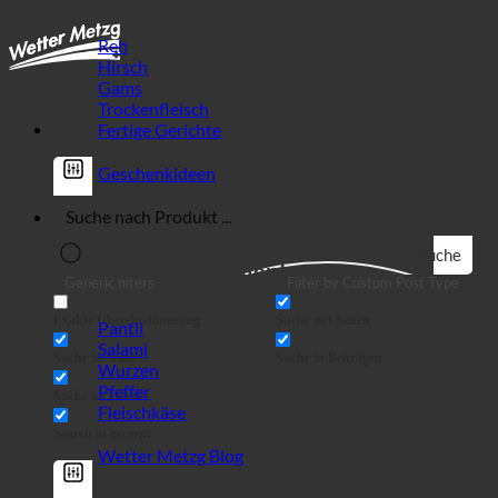
Reh
Hirsch
Gams
Trockenfleisch
Fertige Gerichte
Geschenkideen
Suche
Wild Spezialitäten!
Generic filters
Filter by Custom Post Type
Exakte Übereinstimmung
Suche auf Seiten
Pantli
Salami
Suche im Titel
Suche in Beiträgen
Wurzen
Pfeffer
Suche im Inhalt
Fleischkäse
Search in excerpt
Wetter Metzg Blog