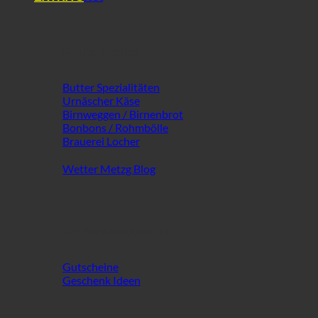
Extra Vielfalt ...
Butter Spezialitäten
Urnäscher Käse
Birnweggen / Birnenbrot
Bonbons / Rohmbölle
Brauerei Locher
Wetter Metzg Blog
an Besonderem!
Gutscheine
Geschenk Ideen