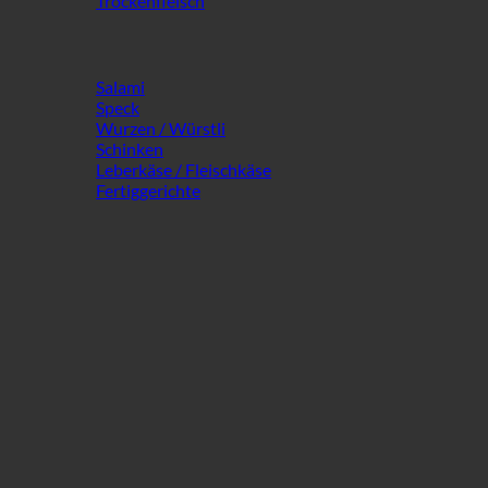
Trockenfleisch
Salami
Speck
Wurzen / Würstli
Schinken
Leberkäse / Fleischkäse
Fertiggerichte