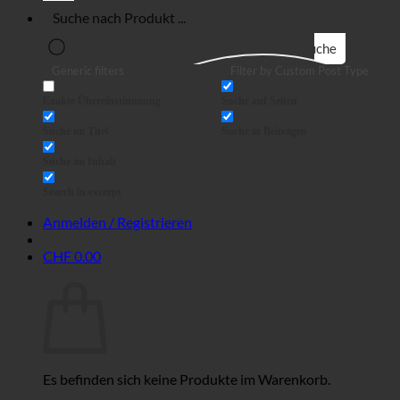
Suche
Generic filters
Filter by Custom Post Type
Exakte Übereinstimmung
Suche auf Seiten
Suche im Titel
Suche in Beiträgen
Suche im Inhalt
Search in excerpt
Anmelden / Registrieren
CHF
0.00
Warenkorb
Es befinden sich keine Produkte im Warenkorb.