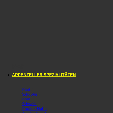
Reh
APPENZELLER SPEZIALITÄTEN
Pantli
Schüblig
Rind
Schwein
Poulet / Huhn