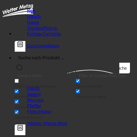
Reh
Hirsch
Gams
Trockenfleisch
Fertige Gerichte
Geschenkideen
Suche
Wild Spezialitäten!
Generic filters
Filter by Custom Post Type
Exakte Übereinstimmung
Suche auf Seiten
Pantli
Salami
Suche im Titel
Suche in Beiträgen
Wurzen
Pfeffer
Suche im Inhalt
Fleischkäse
Search in excerpt
Wetter Metzg Blog