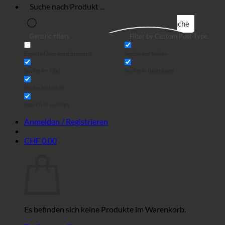
Suche
Generic filters
Filter by Custom Post Type
Exakte Übereinstimmung
Suche auf Seiten
Suche im Titel
Suche in Beiträgen
Suche im Inhalt
Search in excerpt
Anmelden / Registrieren
CHF
0.00
Warenkorb
Es befinden sich keine Produkte im Warenkorb.