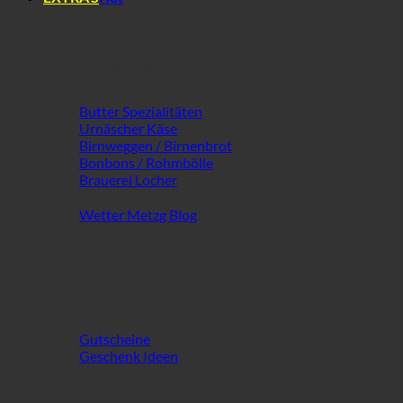
Extra Vielfalt ...
Butter Spezialitäten
Urnäscher Käse
Birnweggen / Birnenbrot
Bonbons / Rohmbölle
Brauerei Locher
Wetter Metzg Blog
an Besonderem!
Gutscheine
Geschenk Ideen