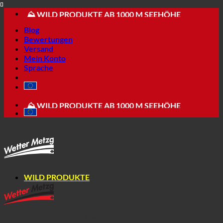
🔆 APPENZELLER SPEZIALITÄTEN
Skip
⛰ WILD PRODUKTE AB 1000 M SEEHÖHE
to
💳 EINFACH + MODERN BESTELLEN
Blog
content
Bewertungen
Versand
Mein Konto
Sprache
📦 VERSAND AB NUR 5.90
🔆 APPENZELLER SPEZIALITÄTEN
⛰ WILD PRODUKTE AB 1000 M SEEHÖHE
💳 EINFACH + MODERN BESTELLEN
WILD PRODUKTE
Vielfalt an ...