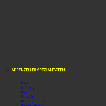
Reh
APPENZELLER SPEZIALITÄTEN
Pantli
Schüblig
Rind
Schwein
Poulet / Huhn
Trockenfleisch