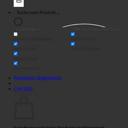
Generic filters
Filter by Custom Post Type
Exakte Übereinstimmung
Suche auf Seiten
Suche im Titel
Suche in Beiträgen
Suche im Inhalt
Search in excerpt
Anmelden / Registrieren
CHF
0.00
Warenkorb
Es befinden sich keine Produkte im Warenkorb.