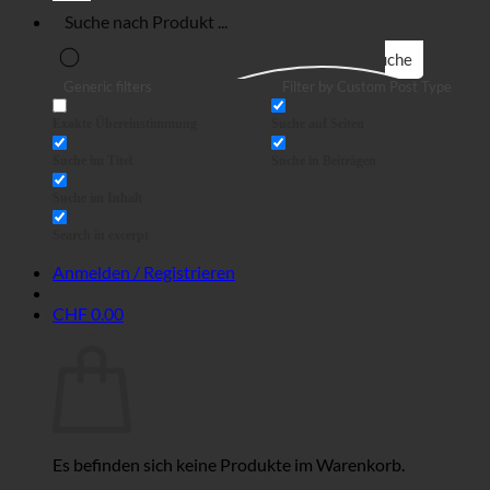
Suche
Generic filters
Filter by Custom Post Type
Exakte Übereinstimmung
Suche auf Seiten
Suche im Titel
Suche in Beiträgen
Suche im Inhalt
Search in excerpt
Anmelden / Registrieren
CHF
0.00
Warenkorb
Es befinden sich keine Produkte im Warenkorb.