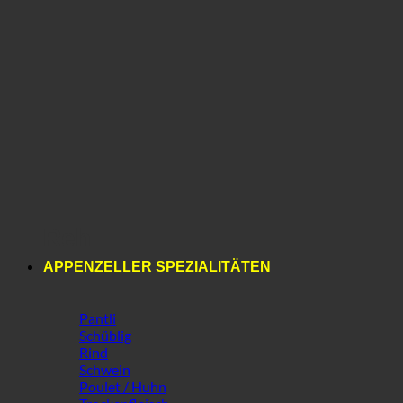
Reh
APPENZELLER SPEZIALITÄTEN
Pantli
Schüblig
Rind
Schwein
Poulet / Huhn