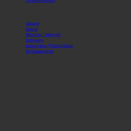
Trockenfleisch
Salami
Speck
Wurzen / Würstli
Schinken
Leberkäse / Fleischkäse
Fertiggerichte