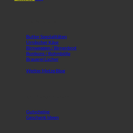
Extra Vielfalt ...
Butter Spezialitäten
Urnäscher Käse
Birnweggen / Birnenbrot
Bonbons / Rohmbölle
Brauerei Locher
Wetter Metzg Blog
an Besonderem!
Gutscheine
Geschenk Ideen