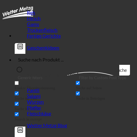
Reh
Hirsch
Gams
Trockenfleisch
Fertige Gerichte
Geschenkideen
Suche
Wild Spezialitäten!
Generic filters
Filter by Custom Post Type
Exakte Übereinstimmung
Suche auf Seiten
Pantli
Salami
Suche im Titel
Suche in Beiträgen
Wurzen
Pfeffer
Suche im Inhalt
Fleischkäse
Search in excerpt
Wetter Metzg Blog