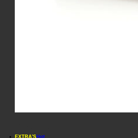
Schüblig
EXTRA’S