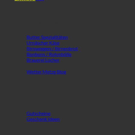
Extra Vielfalt ...
Butter Spezialitäten
Urnäscher Käse
Birnweggen / Birnenbrot
Bonbons / Rohmbölle
Brauerei Locher
Wetter Metzg Blog
an Besonderem!
Gutscheine
Geschenk Ideen