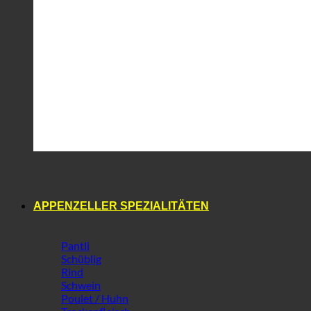
Reh
APPENZELLER SPEZIALITÄTEN
Pantli
Schüblig
Rind
Schwein
Poulet / Huhn