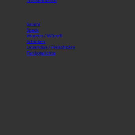
Trockenfleisch
Salami
Speck
Wurzen / Würstli
Schinken
Leberkäse / Fleischkäse
Fertiggerichte