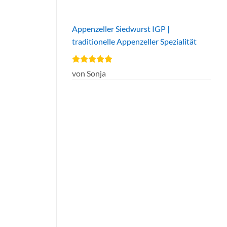
Appenzeller Siedwurst IGP |
traditionelle Appenzeller Spezialität
Bewertet
von Sonja
mit
5
von
5