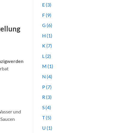
E
(3)
F
(9)
G
(6)
tellung
H
(1)
K
(7)
L
(2)
zigwerden
M
(1)
orbat
N
(4)
P
(7)
R
(3)
S
(4)
 Wasser und
T
(5)
 Saucen
U
(1)