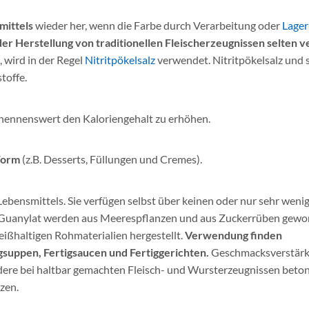
mittels
wieder her, wenn die Farbe durch Verarbeitung oder
Lage
der Herstellung von traditionellen Fleischerzeugnissen selten 
 wird in der Regel
Nitritpökelsalz
verwendet. Nitritpökelsalz und 
toffe.
e nennenswert den Kaloriengehalt zu erhöhen.
Form
(z.B. Desserts, Füllungen und Cremes).
Lebensmittels. Sie verfügen selbst über keinen oder nur sehr weni
 Guanylat werden aus Meerespflanzen und aus Zuckerrüben gewo
ißhaltigen Rohmaterialien hergestellt.
Verwendung finden
gsuppen, Fertigsaucen und Fertiggerichten.
Geschmacksverstärk
ere bei haltbar gemachten Fleisch- und Wursterzeugnissen beton
zen.