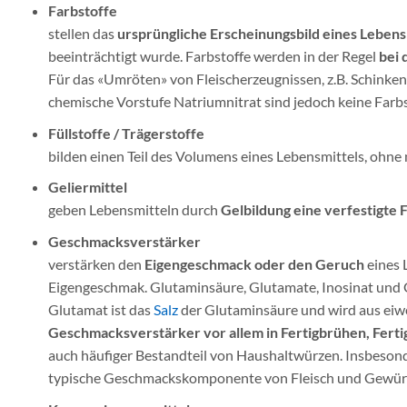
Farbstoffe
stellen das
ursprüngliche Erscheinungsbild eines Lebens
beeinträchtigt wurde. Farbstoffe werden in der Regel
bei 
Für das «Umröten» von Fleischerzeugnissen, z.B. Schinken,
chemische Vorstufe Natriumnitrat sind jedoch keine Farbs
Füllstoffe / Trägerstoffe
bilden einen Teil des Volumens eines Lebensmittels, ohn
Geliermittel
geben Lebensmitteln durch
Gelbildung eine verfestigte 
Geschmacksverstärker
verstärken den
Eigengeschmack oder den Geruch
eines 
Eigengeschmak. Glutaminsäure, Glutamate, Inosinat und
Glutamat ist das
Salz
der Glutaminsäure und wird aus eiwe
Geschmacksverstärker vor allem in Fertigbrühen, Ferti
auch häufiger Bestandteil von Haushaltwürzen. Insbesond
typische Geschmackskomponente von Fleisch und Gewür