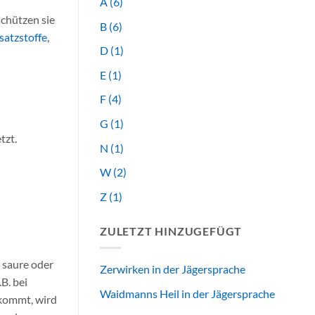
A
(6)
schützen sie
B
(6)
satzstoffe
,
D
(1)
E
(1)
F
(4)
G
(1)
tzt.
N
(1)
W
(2)
Z
(1)
ZULETZT HINZUGEFÜGT
 saure oder
Zerwirken in der Jägersprache
B. bei
Waidmanns Heil in der Jägersprache
rkommt, wird