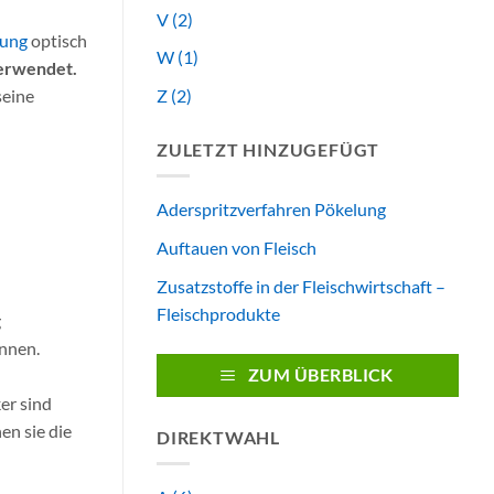
V
(2)
rung
optisch
W
(1)
verwendet.
Z
(2)
seine
ZULETZT HINZUGEFÜGT
Aderspritzverfahren Pökelung
Auftauen von Fleisch
Zusatzstoffe in der Fleischwirtschaft –
Fleischprodukte
g
nnen.
ZUM ÜBERBLICK
er sind
en sie die
DIREKTWAHL