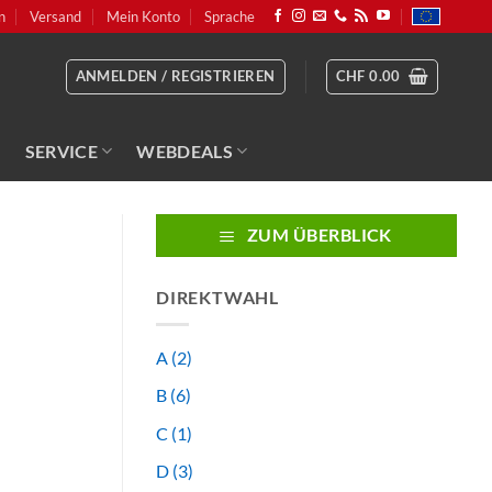
n
Versand
Mein Konto
Sprache
ANMELDEN / REGISTRIEREN
CHF
0.00
SERVICE
WEBDEALS
ZUM ÜBERBLICK
DIREKTWAHL
A
(2)
B
(6)
C
(1)
D
(3)