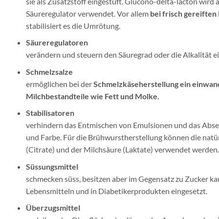
sie als Zusatzstoff eingestuft. Glucono-delta-lacton wir
Säureregulator verwendet. Vor allem
bei frisch gereifte
stabilisiert es die Umrötung.
Säureregulatoren
verändern und steuern den Säuregrad oder die Alkalität e
Schmelzsalze
ermöglichen bei der
Schmelzkäseherstellung ein einwan
Milchbestandteile wie Fett und Molke.
Stabilisatoren
verhindern das Entmischen von Emulsionen und das Absetz
und Farbe. Für die Brühwurstherstellung können die natü
(Citrate) und der Milchsäure (Laktate) verwendet werden.
Süssungsmittel
schmecken süss, besitzen aber im Gegensatz zu Zucker k
Lebensmitteln und in Diabetikerprodukten eingesetzt.
Überzugsmittel