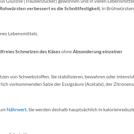
d aus Glucose (Traubenzucker) gewonnen und in vielen Lebensmittel
n Rohwürsten verbessert es die Schnittfestigkeit
, in Brühwürsten
ines Lebensmittels.
dfreies Schmelzen des Käses
ohne
Absonderung einzelner
en von Schwebstoffen. Sie stabilisieren, bewahren oder intensiv
rlich vorkommenden Salze der Essigsäure (Acetate), der Zitronen
aum
Nährwert
. Sie werden deshalb hauptsächlich in kalorienreduzi