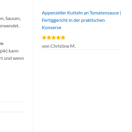
Appenzeller Kutteln an Tomatensauce |
en, Saucen,
Fertiggericht in der praktischen
verwendet.
Konserve
em
Bewertet
von Christine M.
mit
5
von
spik) kann
5
ärt und wenn