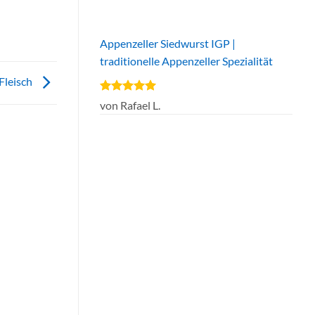
Appenzeller Siedwurst IGP |
traditionelle Appenzeller Spezialität
Fleisch
Bewertet
von Rafael L.
mit
5
von
5