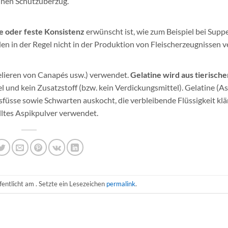
inen Schutzüberzug.
e oder feste Konsistenz
erwünscht ist, wie zum Beispiel bei Supp
n in der Regel nicht in der Produktion von Fleischerzeugnissen 
Gelieren von Canapés usw.) verwendet.
Gelatine wird aus tierisch
l und kein Zusatzstoff (bzw. kein Verdickungsmittel). Gelatine (A
füsse sowie Schwarten auskocht, die verbleibende Flüssigkeit kl
elltes Aspikpulver verwendet.
fentlicht am . Setzte ein Lesezeichen
permalink
.