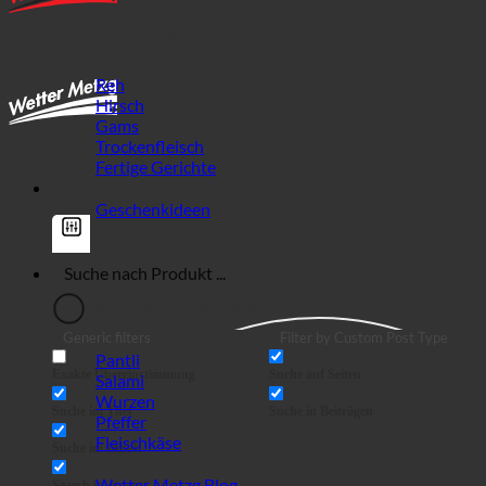
Vielfalt an ...
Reh
Hirsch
Gams
Trockenfleisch
Fertige Gerichte
Geschenkideen
Wild Spezialitäten!
Generic filters
Filter by Custom Post Type
Pantli
Exakte Übereinstimmung
Suche auf Seiten
Salami
Wurzen
Suche im Titel
Suche in Beiträgen
Pfeffer
Fleischkäse
Suche im Inhalt
Wetter Metzg Blog
Search in excerpt