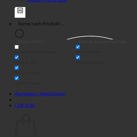
Generic filters
Filter by Custom Post Type
Exakte Übereinstimmung
Suche auf Seiten
Suche im Titel
Suche in Beiträgen
Suche im Inhalt
Search in excerpt
Anmelden / Registrieren
CHF
0.00
Warenkorb