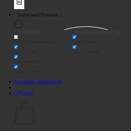
Generic filters
Filter by Custom Post Type
Exakte Übereinstimmung
Suche auf Seiten
Suche im Titel
Suche in Beiträgen
Suche im Inhalt
Search in excerpt
Anmelden / Registrieren
CHF
0.00
Warenkorb