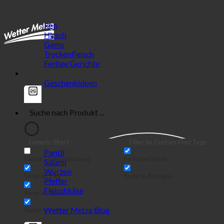
Vielfalt an ...
Reh
Hirsch
Gams
Trockenfleisch
Fertige Gerichte
Geschenkideen
Wild Spezialitäten!
Generic filters
Filter by Custom Post Type
Pantli
Exakte Übereinstimmung
Suche auf Seiten
Salami
Wurzen
Suche im Titel
Suche in Beiträgen
Pfeffer
Fleischkäse
Suche im Inhalt
Wetter Metzg Blog
Search in excerpt