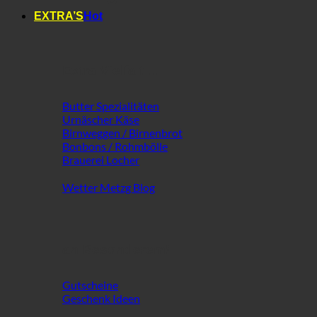
EXTRA’S
Extra Vielfalt ...
Butter Spezialitäten
Urnäscher Käse
Birnweggen / Birnenbrot
Bonbons / Rohmbölle
Brauerei Locher
Wetter Metzg Blog
an Besonderem!
Gutscheine
Geschenk Ideen