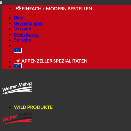
⛰ WILD PRODUKTE AB 1000 M SEEHÖHE
Skip
💳 EINFACH + MODERN BESTELLEN
to
Blog
content
Bewertungen
Versand
Mein Konto
Sprache
📦 VERSAND AB NUR 5.90
🔆 APPENZELLER SPEZIALITÄTEN
⛰ WILD PRODUKTE AB 1000 M SEEHÖHE
💳 EINFACH + MODERN BESTELLEN
WILD PRODUKTE
Vielfalt an ...