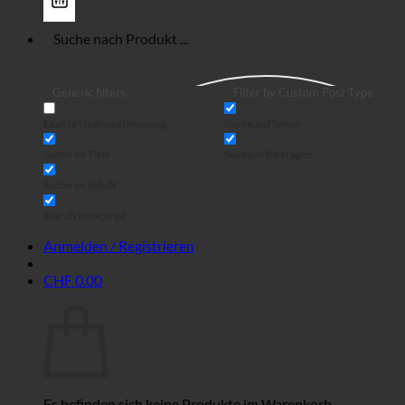
Generic filters
Filter by Custom Post Type
Exakte Übereinstimmung
Suche auf Seiten
Suche im Titel
Suche in Beiträgen
Suche im Inhalt
Search in excerpt
Anmelden / Registrieren
CHF
0.00
Warenkorb
Es befinden sich keine Produkte im Warenkorb.