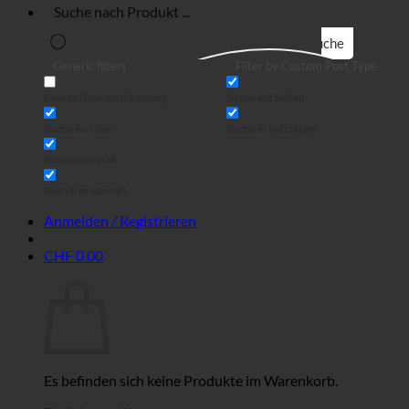
Suche
Generic filters
Filter by Custom Post Type
Exakte Übereinstimmung
Suche auf Seiten
Suche im Titel
Suche in Beiträgen
Suche im Inhalt
Search in excerpt
Anmelden / Registrieren
CHF
0.00
Warenkorb
Es befinden sich keine Produkte im Warenkorb.