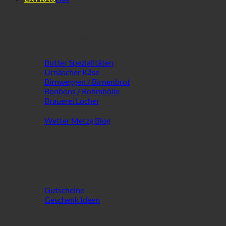
Extra Vielfalt ...
Butter Spezialitäten
Urnäscher Käse
Birnweggen / Birnenbrot
Bonbons / Rohmbölle
Brauerei Locher
Wetter Metzg Blog
an Besonderem!
Gutscheine
Geschenk Ideen