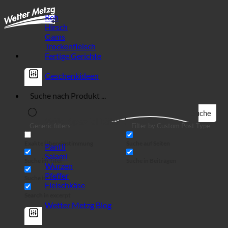
Reh
Hirsch
Gams
Trockenfleisch
Fertige Gerichte
Geschenkideen
Suche
Wild Spezialitäten!
Generic filters
Filter by Custom Post Type
Exakte Übereinstimmung
Suche auf Seiten
Pantli
Salami
Suche im Titel
Suche in Beiträgen
Wurzen
Pfeffer
Suche im Inhalt
Fleischkäse
Search in excerpt
Wetter Metzg Blog