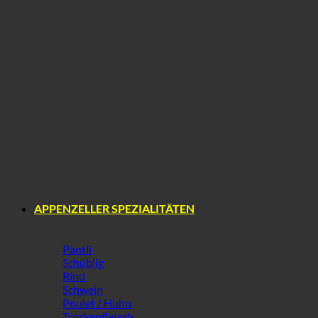
Reh
APPENZELLER SPEZIALITÄTEN
Pantli
Schüblig
Rind
Schwein
Poulet / Huhn
Trockenfleisch