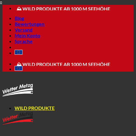
🔆 APPENZELLER SPEZIALITÄTEN
Skip
⛰ WILD PRODUKTE AB 1000 M SEEHÖHE
to
💳 EINFACH + MODERN BESTELLEN
Blog
content
Bewertungen
Versand
Mein Konto
Sprache
📦 VERSAND AB NUR 5.90
🔆 APPENZELLER SPEZIALITÄTEN
⛰ WILD PRODUKTE AB 1000 M SEEHÖHE
💳 EINFACH + MODERN BESTELLEN
WILD PRODUKTE
Vielfalt an ...